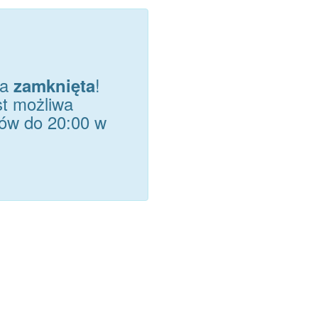
ła
!
zamknięta
st możliwa
rów do 20:00 w
!