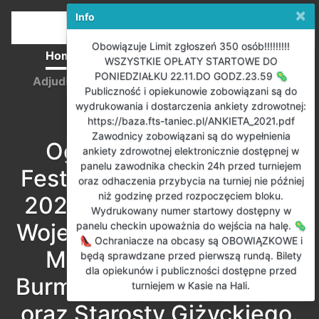
×
Info
Obowiązuje Limit zgłoszeń 350 osób!!!!!!!!!
Home
Registration
Competition Rules
WSZYSTKIE OPŁATY STARTOWE DO
PONIEDZIAŁKU 22.11.DO GODZ.23.59 🦠
Adjudicators
Payments
Start lists
Results
Publiczność i opiekunowie zobowiązani są do
wydrukowania i dostarczenia ankiety zdrowotnej:
Polski
https://baza.fts-taniec.pl/ANKIETA_2021.pdf
Zawodnicy zobowiązani są do wypełnienia
Ogólnopolski Giżycki
ankiety zdrowotnej elektronicznie dostępnej w
panelu zawodnika checkin 24h przed turniejem
Festiwal Tańca „Czar Par”
oraz odhaczenia przybycia na turniej nie później
niż godzinę przed rozpoczęciem bloku.
2021 o Puchar Marszałka
Wydrukowany numer startowy dostępny w
Województwa Warmińsko-
panelu checkin upoważnia do wejścia na halę. 🦠
👠 Ochraniacze na obcasy są OBOWIĄZKOWE i
Mazurskiego, Puchar
będą sprawdzane przed pierwszą rundą. Bilety
dla opiekunów i publiczności dostępne przed
Burmistrza Miasta Giżycka
turniejem w Kasie na Hali.
oraz Starosty Giżyckiego.