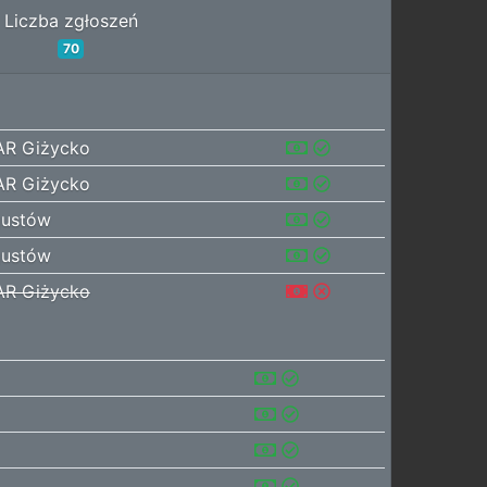
Liczba zgłoszeń
70
AR Giżycko
AR Giżycko
gustów
gustów
AR Giżycko