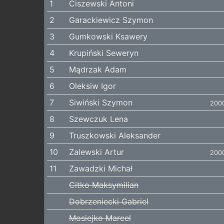
1
Ciszewski Antoni
2
Garackiewicz Szymon
3
Gumkowski Ksawery
4
Krupiński Seweryn
5
Mądrzak Adam
6
Oleksiw Igor
7
Siwiński Szymon
200
8
Szewczuk Lena
9
Truszkowski Aleksander
10
Zalewski Artur
200
11
Zawadzki Michał
Citko Maksymilian
Dobrzeniecki Gabriel
Mosiejko Marcel