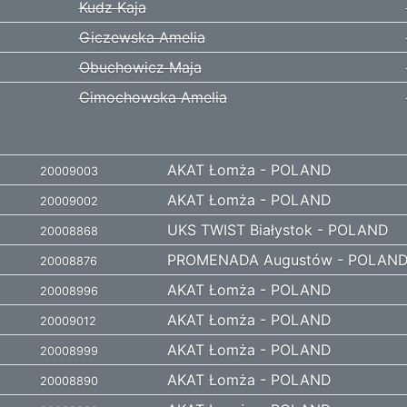
Kudz Kaja
Giczewska Amelia
Obuchowicz Maja
Cimochowska Amelia
AKAT Łomża - POLAND
20009003
AKAT Łomża - POLAND
20009002
UKS TWIST Białystok - POLAND
20008868
PROMENADA Augustów - POLAN
20008876
AKAT Łomża - POLAND
20008996
AKAT Łomża - POLAND
20009012
AKAT Łomża - POLAND
20008999
AKAT Łomża - POLAND
20008890