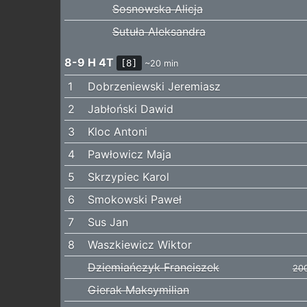
Sosnowska Alicja
Sutuła Aleksandra
8-9 H 4T
[8]
~20 min
1
Dobrzeniewski Jeremiasz
2
Jabłoński Dawid
3
Kloc Antoni
4
Pawłowicz Maja
5
Skrzypiec Karol
6
Smokowski Paweł
7
Sus Jan
8
Waszkiewicz Wiktor
Dziemiańczyk Franciszek
20
Gierak Maksymilian