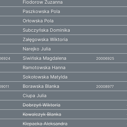
Fiodorow Zuzanna
Paszkowska Pola
Orłowska Pola
Subczyńska Dominika
Załęgowska Wiktoria
Narejko Julia
Siwińska Magdalena
06924
20006925
Ramotowska Hanna
Sokołowska Matylda
Borawska Blanka
09011
20008977
Ciupa Julia
Dobrzyń Wiktoria
Kowalczyk Blanka
Klepacka Aleksandra