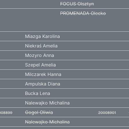
FOCUS Olsztyn
PROMENADA Olecko
Miazga Karolina
Niekraś Amelia
Mozyro Anna
Szepel Amelia
Milczarek Hanna
Ampulska Diana
Bucka Lena
Nalewajko Michalina
Gogol Oliwia
008899
20008901
Nalewajko Michalina