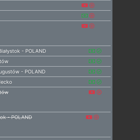
iałystok - POLAND
tów
gustów - POLAND
ecko
tów
tok - POLAND