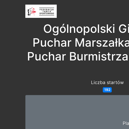
Ogólnopolski Gi
Puchar Marszałk
Puchar Burmistrza
Liczba startów
192
Pl