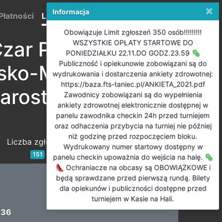
×
Informacja
Płatności
Listy startowe
Wyniki
English
Obowiązuje Limit zgłoszeń 350 osób!!!!!!!!!
Czar Par” 2021 o
WSZYSTKIE OPŁATY STARTOWE DO
PONIEDZIAŁKU 22.11.DO GODZ.23.59 🦠
Publiczność i opiekunowie zobowiązani są do
sko-Mazurskiego,
wydrukowania i dostarczenia ankiety zdrowotnej:
https://baza.fts-taniec.pl/ANKIETA_2021.pdf
arosty Giżyckiego.
Zawodnicy zobowiązani są do wypełnienia
ankiety zdrowotnej elektronicznie dostępnej w
panelu zawodnika checkin 24h przed turniejem
oraz odhaczenia przybycia na turniej nie później
niż godzinę przed rozpoczęciem bloku.
Liczba zgłoszeń
Wydrukowany numer startowy dostępny w
151
panelu checkin upoważnia do wejścia na halę. 🦠
👠 Ochraniacze na obcasy są OBOWIĄZKOWE i
będą sprawdzane przed pierwszą rundą. Bilety
dla opiekunów i publiczności dostępne przed
turniejem w Kasie na Hali.
:36