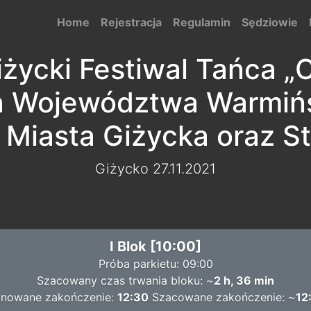
Home
Rejestracja
Regulamin
Sędziowie
życki Festiwal Tańca „
a Województwa Warmiń
 Miasta Giżycka oraz St
Giżycko 27.11.2021
I Blok [10:00]
Próba parkietu: 09:00
Szacowany czas trwania bloku: ~
2 h, 36 min
anowane zakończenie:
12:30
Szacowane zakończenie: ~
12