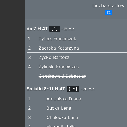
Liczba startów
74
do 7 H 4T
[4]
~18 min
1
Pytlak Franciszek
2
Zaorska Katarzyna
3
Zysko Bartosz
4
Żyliński Franciszek
Cendrowski Sebastian
Solistki 8-11 H 4T
[15]
~20 min
1
Ampulska Diana
2
Bucka Lena
3
Chalecka Lena
4
Haponik Julia