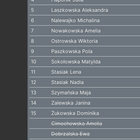
5
Laszkowska Aleksandra
6
Nalewajko Michalina
7
Nowakowska Amelia
8
Ostrowska Wiktoria
9
Paszkowska Pola
10
Sokołowska Matylda
11
Stasiak Lena
12
Stasiak Nadia
13
Szymańska Maja
14
Zalewska Janina
15
Żukowska Dominika
Cimochowska Amelia
Dobrzalska Ewa