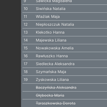
9
Sawicka Magdalena
10
Siwińska Natalia
11
Wlaźlak Maja
12
Niepłoszczuk Natalia
13
Klekotko Hanna
14
Majewska Liliana
15
Nowakowska Amelia
16
Rawłuszko Hanna
17
Siedlecka Aleksandra
18
Szymańska Maja
19
Zyskowska Liliana
Baczyńska Aleksandra
Głębocka Maria
Taraszkowska Dorota