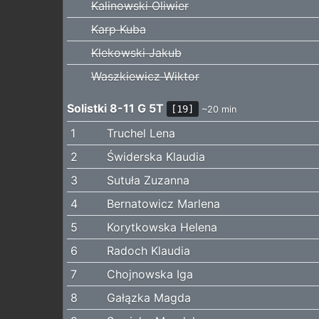
Kalinowski Oliwier
Karp Kuba
Klekowski Jakub
Waszkiewicz Wiktor
Solistki 8-11 G 5T
[19]
~20 min
1
Truchel Lena
2
Świderska Klaudia
3
Sutuła Zuzanna
4
Bernatowicz Marlena
5
Korytkowska Helena
6
Radoch Klaudia
7
Chojnowska Iga
8
Gałązka Magda