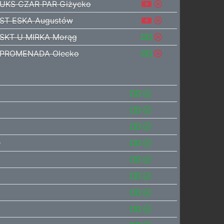
UKS CZAR PAR Giżycko
ST ESKA Augustów
SKT U MIRKA Morąg
PROMENADA Olecko
D