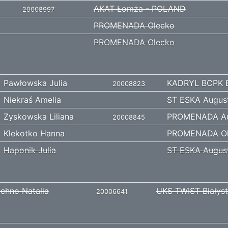
AKAT Łomża - POLAND
20008997
PROMENADA Olecko
PROMENADA Olecko
Pawłowska Julia
KADRYL BCPK B
20008823
Niekraś Amelia
ST ESKA Augus
Zyskowska Liliana
PROMENADA Au
20008845
Klekotko Hanna
PROMENADA Ol
Haponik Julia
ST ESKA Augus
chno Natalia
UKS TWIST Białys
20006641