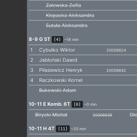
Zalewska Zofia
Klepacka Aleksandra
Sutuła Aleksandra
8-9 G 5T
[4]
~18 min
1
Cybulko Wiktor
20008824
2
Jabłoński Dawid
3
Piłasiewicz Henryk
20008842
4
Raczkowski Kornel
Bukowski Adam
10-11 E Komb. 6T
[0]
~0 min
Birycki Michał
Ole
20006639
10-11 H 4T
[11]
~20 min