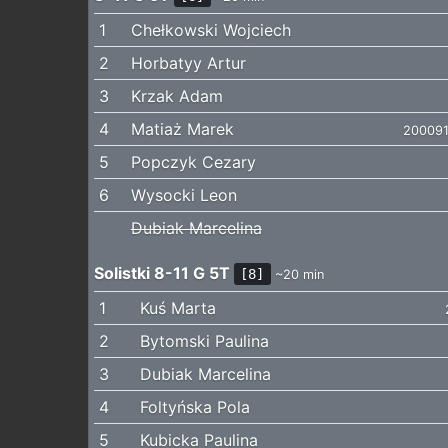
1
Chełkowski Wojciech
2
Horbatyy Artur
3
Krzak Adam
4
Matiaż Marek
20009
5
Popczyk Cezary
6
Wysocki Leon
Dubiak Marcelina
Solistki 8-11 G 5T
[8]
~20 min
1
Kuś Marta
2
Bytomski Paulina
3
Dubiak Marcelina
4
Foltyńska Pola
5
Kubicka Paulina