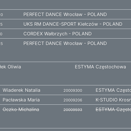
PERFECT DANCE Wrocław - POLAND
20
UKS RM DANCE-SPORT Kiełczów - POLAND
75
CORDEX Wałbrzych - POLAND
10
PERFECT DANCE Wrocław - POLAND
25
ek Oliwia
ESTYMA Częstochowa
Wiaderek Natalia
ESTYMA Częst
20009300
Pacławska Maria
K-STUDIO Kros
20009206
Oczko Michalina
ESTYMA Częst
20009593