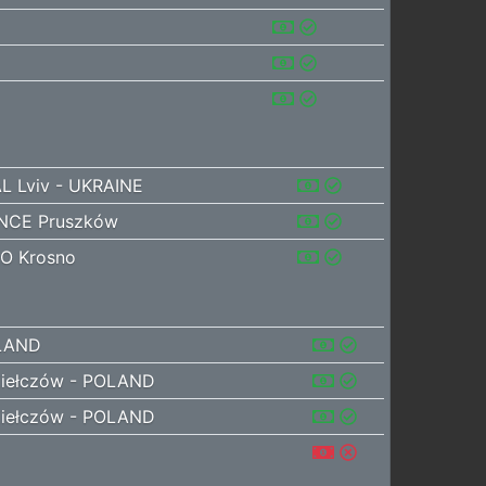
L Lviv - UKRAINE
NCE Pruszków
O Krosno
OLAND
iełczów - POLAND
iełczów - POLAND