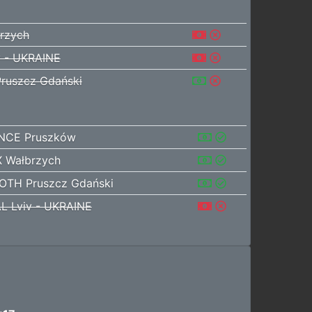
rzych
v - UKRAINE
ruszcz Gdański
NCE Pruszków
 Wałbrzych
OTH Pruszcz Gdański
L Lviv - UKRAINE