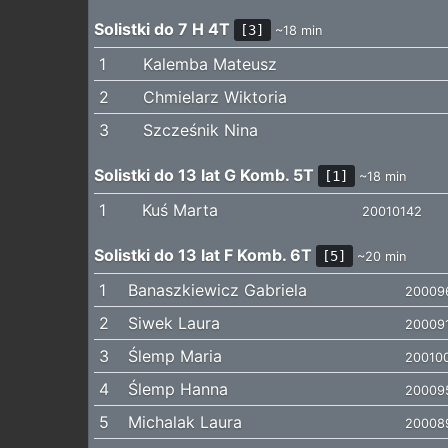
Solistki do 7 H 4T
[3]
~18 min
1
Kalemba Mateusz
2
Chmielarz Wiktoria
3
Szcześnik Nina
Solistki do 13 lat G Komb. 5T
[1]
~18 min
1
Kuś Marta
20010142
Solistki do 13 lat F Komb. 6T
[5]
~20 min
1
Banaszkiewicz Gabriela
20009
2
Siwek Laura
20009
3
Ślemp Maria
20010
4
Ślemp Hanna
20009
5
Michalak Laura
20008