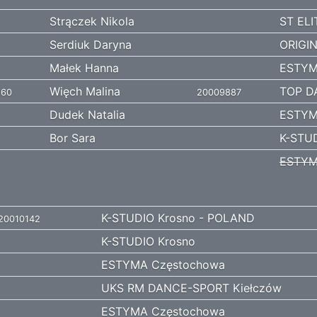
Strączek Nikola
ST ELI
Serdiuk Daryna
ORIGIN
Małek Hanna
ESTYM
Więch Malina
TOP D
160
20009887
Dudek Natalia
ESTYM
Bor Sara
K-STUD
ESTYM
K-STUDIO Krosno - POLAND
20010142
K-STUDIO Krosno
ESTYMA Częstochowa
UKS RM DANCE-SPORT Kiełczów
ESTYMA Częstochowa