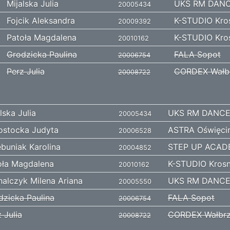
Mijalska Julia
UKS RM DANC
20005434
Fojcik Aleksandra
K-STUDIO Kro
20009392
Patoła Magdalena
K-STUDIO Kro
20010162
Grodzicka Paulina
FALA Sopot
20006754
Perz Julia
CORDEX Wałb
20008722
lska Julia
UKS RM DANCE
20005434
łostocka Judyta
ASTRA Oświęci
20006528
ebuniak Karolina
STEP UP ACAD
20004852
oła Magdalena
K-STUDIO Kros
20010162
halczyk Milena Ariana
UKS RM DANCE
20005550
dzicka Paulina
FALA Sopot
20006754
 Julia
CORDEX Wałbr
20008722