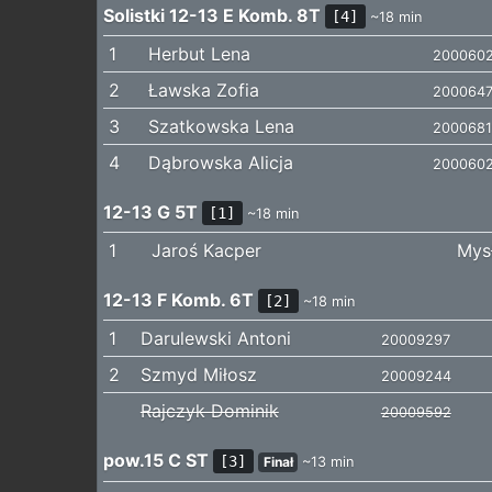
Solistki 12-13 E Komb. 8T
[4]
~18 min
1
Herbut Lena
200060
2
Ławska Zofia
200064
3
Szatkowska Lena
200068
4
Dąbrowska Alicja
200060
12-13 G 5T
[1]
~18 min
1
Jaroś Kacper
Mysł
12-13 F Komb. 6T
[2]
~18 min
1
Darulewski Antoni
20009297
2
Szmyd Miłosz
20009244
Rajczyk Dominik
20009592
pow.15 C ST
[3]
Finał
~13 min