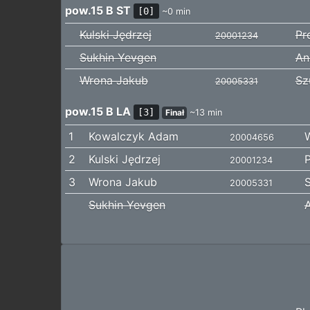
pow.15 B ST
[0]
~0 min
Kulski Jędrzej
Pr
20001234
Sukhin Yevgen
An
Wrona Jakub
Sz
20005331
pow.15 B LA
[3]
Finał
~13 min
1
Kowalczyk Adam
20004656
2
Kulski Jędrzej
P
20001234
3
Wrona Jakub
S
20005331
Sukhin Yevgen
A