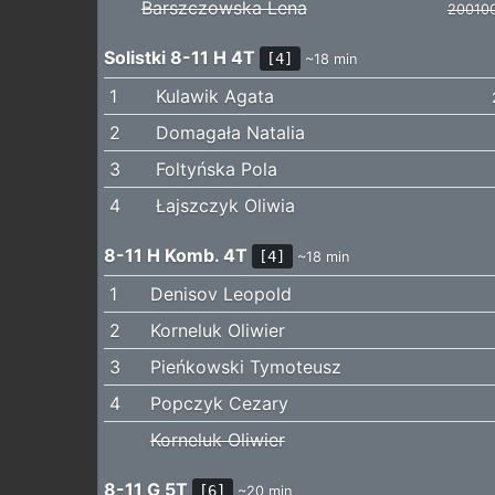
Barszczowska Lena
20010
Solistki 8-11 H 4T
[4]
~18 min
1
Kulawik Agata
2
Domagała Natalia
3
Foltyńska Pola
4
Łajszczyk Oliwia
8-11 H Komb. 4T
[4]
~18 min
1
Denisov Leopold
2
Korneluk Oliwier
3
Pieńkowski Tymoteusz
4
Popczyk Cezary
Korneluk Oliwier
8-11 G 5T
[6]
~20 min