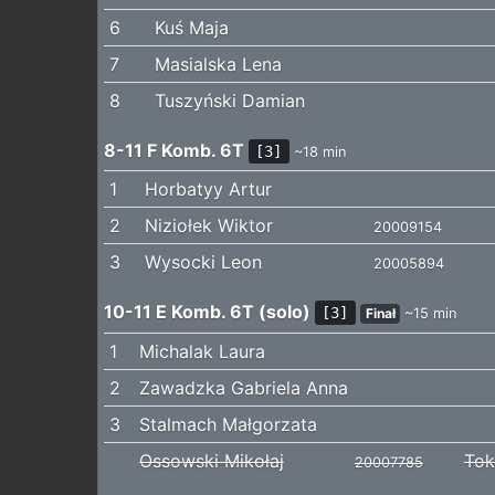
6
Kuś Maja
7
Masialska Lena
8
Tuszyński Damian
8-11 F Komb. 6T
[3]
~18 min
1
Horbatyy Artur
2
Niziołek Wiktor
20009154
3
Wysocki Leon
20005894
10-11 E Komb. 6T (solo)
[3]
Finał
~15 min
1
Michalak Laura
2
Zawadzka Gabriela Anna
3
Stalmach Małgorzata
Ossowski Mikołaj
Tok
20007785