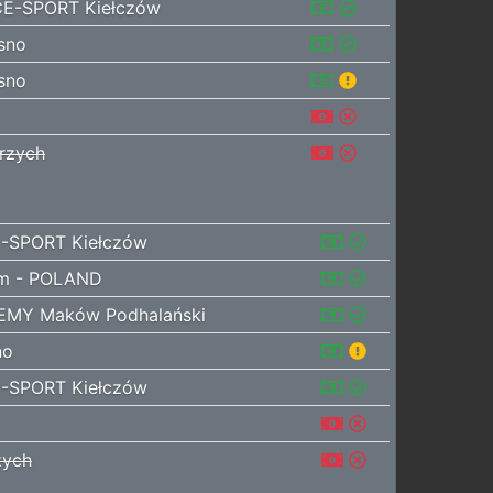
E-SPORT Kiełczów
sno
sno
rzych
-SPORT Kiełczów
m - POLAND
EMY Maków Podhalański
no
-SPORT Kiełczów
zych