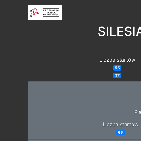
SILESI
Liczba startów
55
37
Pl
Liczba startów
55