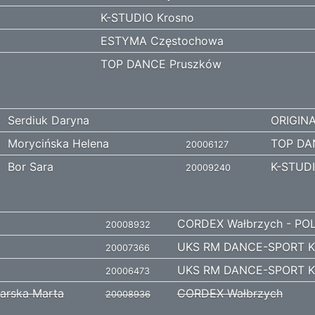
K-STUDIO Krosno
ESTYMA Częstochowa
TOP DANCE Pruszków
Serdiuk Daryna
ORIGINA
Morycińska Helena
TOP DA
20006127
Bor Sara
K-STUDI
20009240
CORDEX Wałbrzych - P
20008932
UKS RM DANCE-SPORT K
20007366
UKS RM DANCE-SPORT K
20006473
arska Marta
CORDEX Wałbrzych
20008936