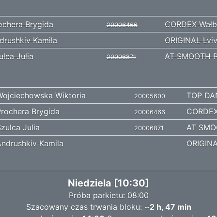
ochera Brygida
CORDEX Wałb
20006466
drushkiv Kamila
ORIGINAL Lvi
ulca Julia
AT SMOOTH P
20006871
Wojciechowska Wiktoria
TOP DA
20005600
rochera Brygida
CORDEX
20006466
zulca Julia
AT SMO
20006871
ndrushkiv Kamila
ORIGINA
Niedziela [10:30]
Próba parkietu: 08:00
Szacowany czas trwania bloku: ~
2 h, 47 min