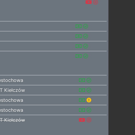
stochowa
T Kiełczów
stochowa
stochowa
T Kiełczów