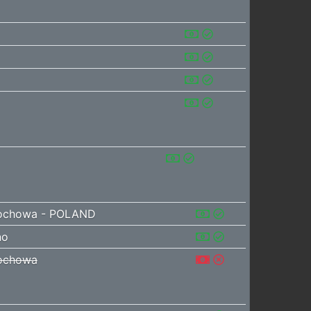
ochowa - POLAND
no
ochowa