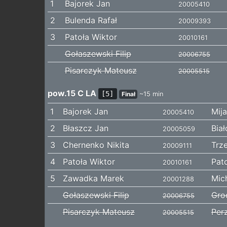
1
Bajorek Jan
20005410
2
Bulenda Rafał
20009393
3
Patoła Wiktor
20010161
Gołaszewski Filip
20006755
Pisarczyk Mateusz
20005515
pow.15 C LA
[5]
Finał
~15 min
1
Bajorek Jan
Mija
20005410
2
Błaszcz Jan
Bia
20005059
3
Chernenko Nikita
Trz
20009111
4
Patoła Wiktor
Pat
20010161
5
Zawadka Marek
Mic
20001288
Gołaszewski Filip
Gro
20006755
Pisarczyk Mateusz
Perz
20005515