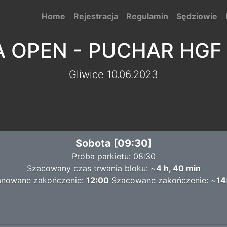
Home
Rejestracja
Regulamin
Sędziowie
A OPEN - PUCHAR HGF
Gliwice 10.06.2023
Sobota [09:30]
Próba parkietu: 08:30
Szacowany czas trwania bloku: ~
4 h, 40 min
anowane zakończenie:
12:00
Szacowane zakończenie: ~
14