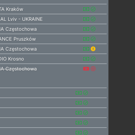
TA Kraków
AL Lviv - UKRAINE
A Częstochowa
ANCE Pruszków
A Częstochowa
IO Krosno
A Częstochowa