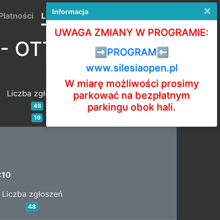
×
Informacja
Płatności
Listy startowe
Wyniki
English
UWAGA ZMIANY W PROGRAMIE:
 - OTTS
➡️PROGRAM⬅️
www.silesiaopen.pl
W miarę możliwości prosimy
Liczba zgłoszeń
parkować na bezpłatnym
parkingu obok hali.
48
19
:10
Liczba zgłoszeń
48