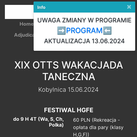
×
Info
UWAGA ZMIANY W PROGRAMIE
Home
Registration
Competition Rules
➡️PROGRAM⬅️
Adjudicators
Payments
Start lists
Results
AKTUALIZACJA 13.06.2024
Polski
XIX OTTS WAKACJADA
TANECZNA
Kobylnica 15.06.2024
FESTIWAL HGFE
do 9 H 4T (Wa, S, Ch,
60 PLN (Rekreacja -
Polka)
opłata dla pary (klasy
H,G,F))