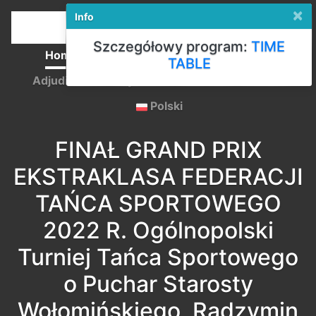
×
Info
Szczegółowy program:
TIME
Home
Registration
Competition Rules
TABLE
Adjudicators
Payments
Start lists
Results
Polski
FINAŁ GRAND PRIX
EKSTRAKLASA FEDERACJI
TAŃCA SPORTOWEGO
2022 R. Ogólnopolski
Turniej Tańca Sportowego
o Puchar Starosty
Wołomińskiego, Radzymin