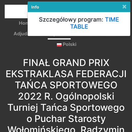
×
Info
Szczegółowy program:
TIME
Home
Registration
Competition Rules
TABLE
Adjudicators
Payments
Start lists
Results
Polski
FINAŁ GRAND PRIX
EKSTRAKLASA FEDERACJI
TAŃCA SPORTOWEGO
2022 R. Ogólnopolski
Turniej Tańca Sportowego
o Puchar Starosty
Wołomińskiego, Radzymin