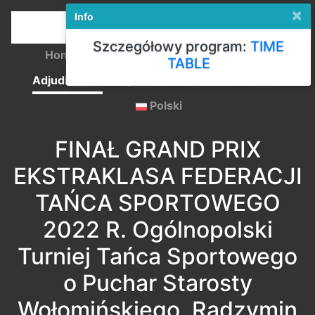
×
Info
Szczegółowy program:
TIME
Home
Registration
Competition Rules
TABLE
Adjudicators
Payments
Start lists
Results
Polski
FINAŁ GRAND PRIX
EKSTRAKLASA FEDERACJI
TAŃCA SPORTOWEGO
2022 R. Ogólnopolski
Turniej Tańca Sportowego
o Puchar Starosty
Wołomińskiego, Radzymin