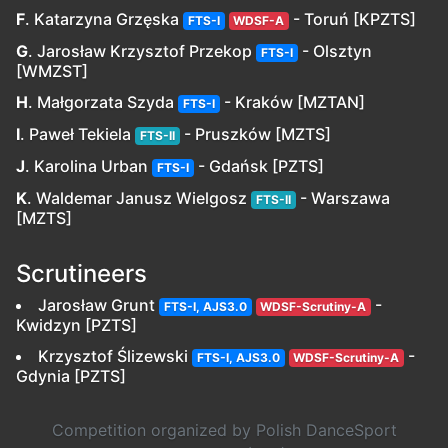
F
. Katarzyna Grzęska
- Toruń [KPZTS]
FTS-I
WDSF-A
G
. Jarosław Krzysztof Przekop
- Olsztyn
FTS-I
[WMZST]
H
. Małgorzata Szyda
- Kraków [MZTAN]
FTS-I
I
. Paweł Tekiela
- Pruszków [MZTS]
FTS-II
J
. Karolina Urban
- Gdańsk [PZTS]
FTS-I
K
. Waldemar Janusz Wielgosz
- Warszawa
FTS-II
[MZTS]
Scrutineers
Jarosław Grunt
-
FTS-I, AJS3.0
WDSF-Scrutiny-A
Kwidzyn [PZTS]
Krzysztof Ślizewski
-
FTS-I, AJS3.0
WDSF-Scrutiny-A
Gdynia [PZTS]
Competition organized by Polish DanceSport