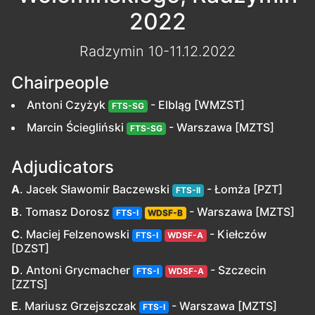
2022
Radzymin 10-11.12.2022
Chairpeople
Antoni Czyżyk
- Elbląg [WMZST]
FTS-SG
Marcin Ściegliński
- Warszawa [MZTS]
FTS-SG
Adjudicators
A
. Jacek Sławomir Baczewski
- Łomża [PZT]
FTS-II
B
. Tomasz Dorosz
- Warszawa [MZTS]
FTS-I
WDSF-B
C
. Maciej Felzenowski
- Kiełczów
FTS-I
WDSF-A
[DZST]
D
. Antoni Grycmacher
- Szczecin
FTS-I
WDSF-A
[ZZTS]
E
. Mariusz Grzejszczak
- Warszawa [MZTS]
FTS-I